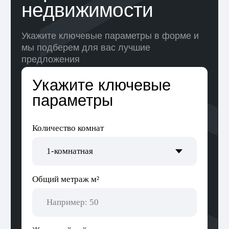
Алькор — одно
из ведущих агентств
недвижимости
в Беларуси с более
чем 20-летним опытом
работы
Компания предоставляет широкий спектр услуг
по покупке и продаже недвижимости.
Одним из главных преимуществ работы
с Алькор является высокий уровень
конфиденциальности и защиты персональных
данных клиентов. Компания гарантирует
полную анонимность и безопасность всех
сделок.
Компания активно участвует в жизни
белорусского рынка недвижимости,