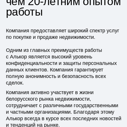
Instagram
Минск, пр.
Независимости, 32А с4
Facebook
ст. м. Площадь Победы
смотреть на карте
Вконтакте
TikTok
Ежедневно 9—21
Свидетельство юридического лица
Лицензия №02240/424
Продать квартиру
Агентство
Продать дом
Вакансии
Купить недвижимость
Блог
СМИ о нас
Контакты
© ООО «Агентство недвижимости Алькор»