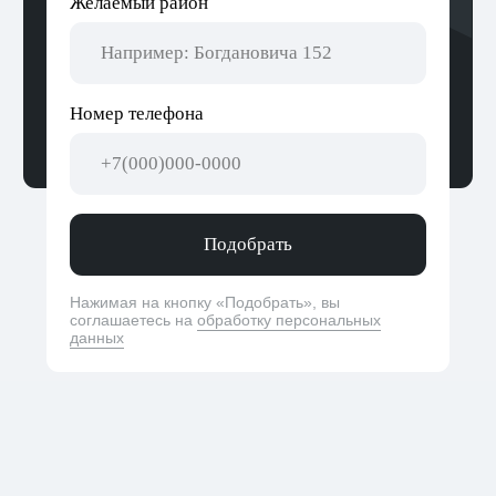
сотрудничает с различными государственными
и частными организациями. Благодаря этому
Алькор всегда в курсе всех последних новостей
и тенденций на рынке.
Если вы ищете надежное агентство
недвижимости в Беларуси, которое поможет
вам найти и приобрести лучшую недвижимость,
то Алькор — отличный выбор.
Свяжитесь с нами
Пока другие агентства самые лучшие,
мы решили быть надежными. Быстро
отвечаем на вопросы, информируем на