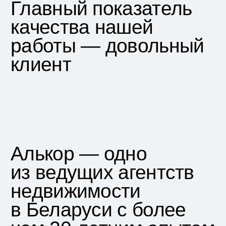
каждом этапе сделки, подключаем
юриста для решения сложных задач.
Остаемся на связи даже после
успешной сделки.
Позвоните мне
Нажимая на кнопку «Позвоните мне»,
вы соглашаетесь на обработку персональных
данных в соответствии с
политикой
конфиденциальности
+375 33 396-28-28
Viber
Telegram
WhatsApp
info@alkor-realty.by