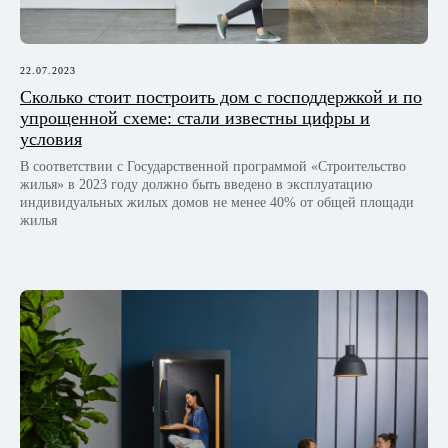
смотреть на карте
Вконтакте
TikTok
Пн-Пт 9—21 /
Сб-Вс 10—19
22.07.2023
Сколько стоит построить дом с господдержкой и по
упрощенной схеме: стали известны цифры и
Свидетельство юридического лица
условия
Лицензия №02240/536
В соответствии с Государственной программой «Строительство
жилья» в 2023 году должно быть введено в эксплуатацию
индивидуальных жилых домов не менее 40% от общей площади
жилья
Продать квартиру
Агентство
Продать дом
Вакансии
Купить недвижимость
Блог
СМИ о нас
Контакты
© ООО «Алькор Эстейт»
УНП 193969430, Лицензия №02240/536
Политика в отношении файлов-cookies
Политика в отношении обработки