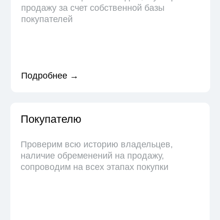
Работаем для того,
чтобы решать вопросы
с недвижимостью,
а не подкидывать
новые
Пока другие агентства самые лучшие, мы
решили быть надежными. Быстро отвечаем на
вопросы, информируем на каждом этапе
сделки, подключаем юриста для решения
сложных задач. Остаемся на связи даже после
успешной сделки.
Агентство
Вакансии
Владимир
Новиченок
Директор агентства