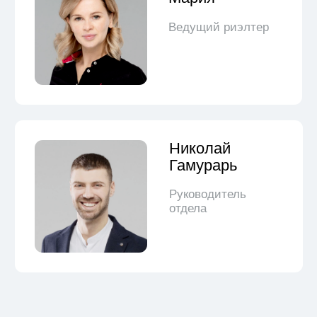
Купить
Проверим всю историю владельцев,
наличие обременений на продажу,
сопроводим на всех этапах покупки
Подробнее →
Каталог недвижимости
Проверим всю историю владельцев,
наличие обременений на продажу,
сопроводим на всех этапах покупки
Подробнее →