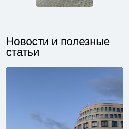
Читать все статьи
Свяжитесь
с нами
Пока другие агентства самые лучшие,
мы решили быть надежными. Быстро
отвечаем на вопросы, информируем на
каждом этапе сделки, подключаем
юриста для решения сложных задач.
Остаемся на связи даже после