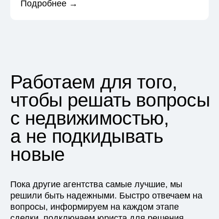
Скакун
Мария
Ведущий риэлтер
Николай
Гамурарь
Руководитель
отдела