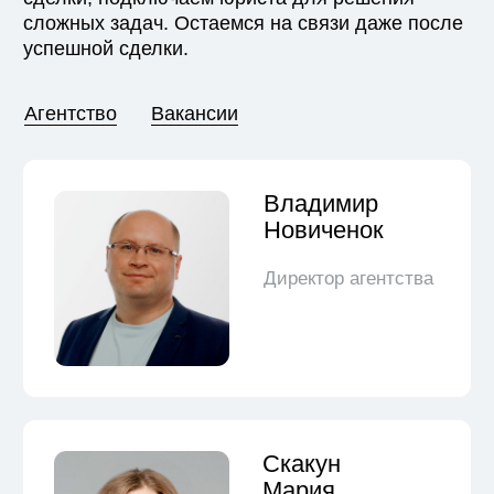
Риэлторские услуги
оказывают многие —
мы приносим пользу
Пока другие агентства самые лучшие, мы
решили быть надежными. Быстро отвечаем на
вопросы, информируем на каждом этапе
сделки, подключаем юриста для решения
сложных задач. Остаемся на связи даже после
успешной сделки.
Продать
Продадим вашу квартиру в течение
месяца, а первых покупателей приведем
через 2 дня
Продать квартиру →
Продать дом →