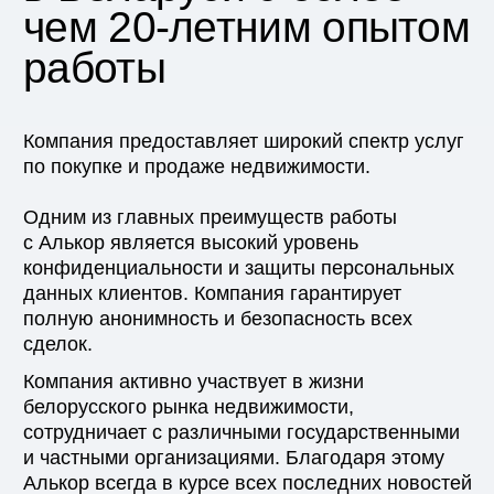
Instagram
Минск, пр.
Независимости, 32А с4
Facebook
ст. м. Площадь Победы
смотреть на карте
Вконтакте
TikTok
Ежедневно 9—21
Свидетельство юридического лица
Лицензия №02240/424
Продать квартиру
Агентство
Продать дом
Вакансии
Купить недвижимость
Блог
СМИ о нас
Контакты