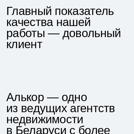
отвечаем на вопросы, информируем на
каждом этапе сделки, подключаем
юриста для решения сложных задач.
Остаемся на связи даже после
успешной сделки.
Позвоните мне
Нажимая на кнопку «Позвоните мне»,
вы соглашаетесь на обработку персональных
данных в соответствии с
политикой
конфиденциальности
+375 33 396-28-28
Viber
Telegram
WhatsApp
info@alkor-realty.by