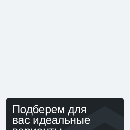
Желаемый район
Номер телефона
Подобрать
Нажимая на кнопку «Подобрать», вы
соглашаетесь на
обработку персональных
данных
Главный показатель
качества нашей
работы — довольный
клиент