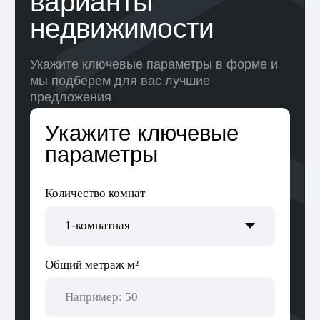
Алькор — одно
из ведущих агентств
недвижимости
в Беларуси с более
чем 20-летним опытом
работы
Компания предоставляет широкий спектр услуг
по покупке и продаже недвижимости.
Одним из главных преимуществ работы
с Алькор является высокий уровень
конфиденциальности и защиты персональных
данных клиентов. Компания гарантирует
полную анонимность и безопасность всех
сделок.
Компания активно участвует в жизни