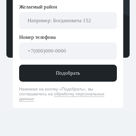
белорусского рынка недвижимости,
сотрудничает с различными государственными
и частными организациями. Благодаря этому
Алькор всегда в курсе всех последних новостей
и тенденций на рынке.
Если вы ищете надежное агентство
недвижимости в Беларуси, которое поможет
вам найти и приобрести лучшую недвижимость,
то Алькор — отличный выбор.
Свяжитесь с нами
Пока другие агентства самые лучшие,
мы решили быть надежными. Быстро